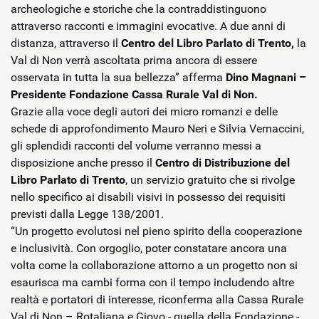
archeologiche e storiche che la contraddistinguono
attraverso racconti e immagini evocative. A due anni di
distanza, attraverso il
Centro del Libro Parlato di Trento,
la
Val di Non verrà ascoltata prima ancora di essere
osservata in tutta la sua bellezza” afferma
Dino Magnani –
Presidente Fondazione Cassa Rurale Val di Non.
Grazie alla voce degli autori dei micro romanzi e delle
schede di approfondimento Mauro Neri e Silvia Vernaccini,
gli splendidi racconti del volume verranno messi a
disposizione anche presso il
Centro di Distribuzione del
Libro Parlato di Trento
, un servizio gratuito che si rivolge
nello specifico ai disabili visivi in possesso dei requisiti
previsti dalla Legge 138/2001.
“Un progetto evolutosi nel pieno spirito della cooperazione
e inclusività. Con orgoglio, poter constatare ancora una
volta come la collaborazione attorno a un progetto non si
esaurisca ma cambi forma con il tempo includendo altre
realtà e portatori di interesse, riconferma alla Cassa Rurale
Val di Non – Rotaliana e Giovo - quella della Fondazione -