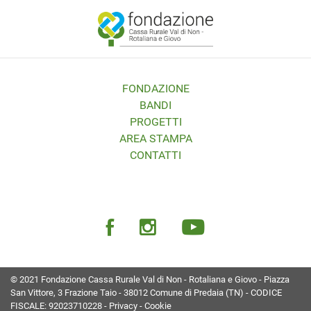
FONDAZIONE
BANDI
PROGETTI
AREA STAMPA
CONTATTI
© 2021 Fondazione Cassa Rurale Val di Non - Rotaliana e Giovo - Piazza
San Vittore, 3 Frazione Taio - 38012 Comune di Predaia (TN) - CODICE
FISCALE: 92023710228 -
Privacy
-
Cookie